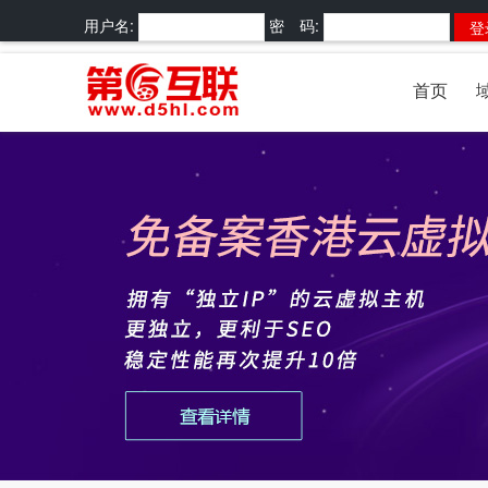
用户名:
密 码:
首页