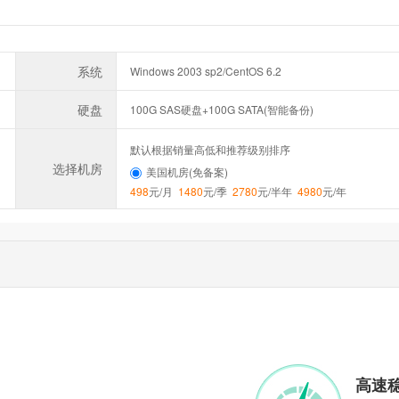
系统
Windows 2003 sp2/CentOS 6.2
硬盘
100G SAS硬盘+100G SATA(智能备份)
默认根据销量高低和推荐级别排序
选择机房
美国机房(免备案)
498
元/月
1480
元/季
2780
元/半年
4980
元/年
高速